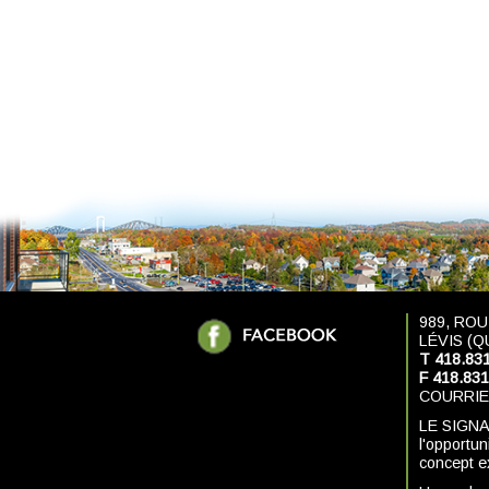
989, ROU
LÉVIS (Q
T 418.83
F 418.83
COURRIE
LE SIGNA
l'opportu
concept e